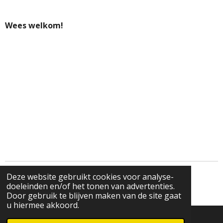
Wees welkom!
Deze website gebruikt cookies voor analyse-
© 2021 - 2026 Schoonheidssalon Annen
doeleinden en/of het tonen van advertenties.
Powered by
JouwWeb
Door gebruik te blijven maken van de site gaat
u hiermee akkoord.